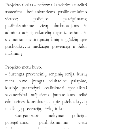
Projekto tikslas – neformaliu švietimu suteikti 
asmenims, besilankantiems pasilinksminimo 
vietose; policijos pareigūnams; 
pasilinksminimo vietų darbuotojams ir 
administracijai; vakarėlių organizatoriams ir 
savanoriams įvairiapusių žinių ir įgūdžių apie 
psichoaktyvių medžiagų prevenciją ir žalos 
mažinimą.
Projekto metu buvo:
- Surengta prevencinių renginių serija, kurių 
metu buvo įrengta edukacinė palapinė, 
kurioje pasamdyti kvalifikuoti specialistai 
savanoriškai atėjusiems jaunuoliams teikė 
edukacines konsultacijas apie psichoaktyvių 
medžiagų prevenciją, riziką ir kt.;
- Suorganizuoti mokymai policijos 
pareigūnams, pasilinksminimo vietų 