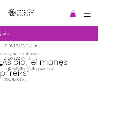
Įrašas
DOKUMENTAI
2022-09-26
1 min. skaitymo
DOKUMENTAI
„Aš čia, jei manęs
AJK rubrika "Kalba jaunimas"
prireiks“
PROJEKTAI