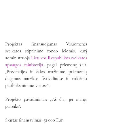
Projektas finansuojamas Visuomenės 
sveikatos stiprinimo fondo lėšomis, kurį 
administruoja 
Lietuvos Respublikos sveikatos 
apsaugos ministerija
, pagal priemonę 3.1.2. 
„Prevencijos ir žalos mažinimo priemonių 
diegimas muzikos festivaliuose ir naktinio 
pasilinksminimo vietose“.
Projekto pavadinimas: „Aš čia, jei manęs 
prireiks“.
Skirtas finansavimas: 32 000 Eur.