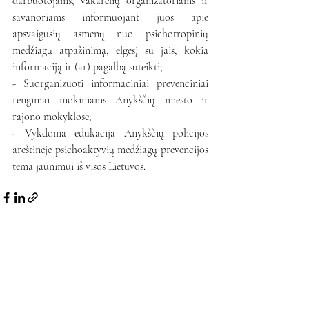
darbuotojams, vakarėlių organizatoriams ir 
savanoriams informuojant juos apie 
apsvaigusių asmenų nuo psichotropinių 
medžiagų atpažinimą, elgesį su jais, kokią 
informaciją ir (ar) pagalbą suteikti;
- Suorganizuoti informaciniai prevenciniai 
renginiai mokiniams Anykščių miesto ir 
rajono mokyklose;
- Vykdoma edukacija Anykščių policijos 
areštinėje psichoaktyvių medžiagų prevencijos 
tema jaunimui iš visos Lietuvos.
Naujausi įrašai
Rodyti viską