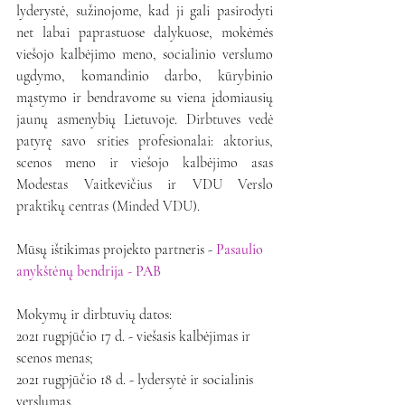
lyderystė, sužinojome, kad ji gali pasirodyti 
net labai paprastuose dalykuose, mokėmės 
viešojo kalbėjimo meno, socialinio verslumo 
ugdymo, komandinio darbo, kūrybinio 
mąstymo ir bendravome su viena įdomiausių 
jaunų asmenybių Lietuvoje. 
Dirbtuves vedė 
patyrę savo srities profesionalai: aktorius, 
scenos meno ir viešojo kalbėjimo asas 
Modestas Vaitkevičius ir VDU Verslo 
praktikų centras (Minded VDU).
Mūsų ištikimas projekto partneris - 
Pasaulio 
anykštėnų bendrija - PAB
Mokymų ir dirbtuvių datos:
2021 rugpjūčio 17 d. - viešasis kalbėjimas ir 
scenos menas;
2021 rugpjūčio 18 d. - lydersytė ir socialinis 
verslumas.