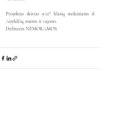
Projektas skirtas 9-12* klasių mokiniams iš 
Anykščių miesto ir rajono. 
Dirbtuvės NEMOKAMOS.
Naujausi įrašai
Rodyti viską