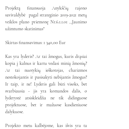
Projektą finansuoja Anykščių rajono 
savivaldybė  
pagal strateginio 2019-2021 metų 
veiklos plano priemonę Nr.6.1.1.01 ,,Jaunimo 
užimtumo skatinimas"
Skirtas finansavimas: 
1 340,00
 Eur
Kas yra lyderis? Ar tai žmogus, kuris drąsiai 
kopia į kalnus ir kartu vedasi minią žmonių? 
Ar tai nuotykių ieškotojas, charizmos 
nestokojantis ir pasisakyti nebijantis žmogus? 
Ir taip, ir ne! Lyderis gali būti visoks, bet 
svarbiausia - jis yra komandos dalis, o 
lyderystė atsiskleidžia ne tik didinguose 
projektuose, bet ir mažuose kasdieniuose 
dalykuose.
Projekto metu kalbėjome, kas išvis yra ta 