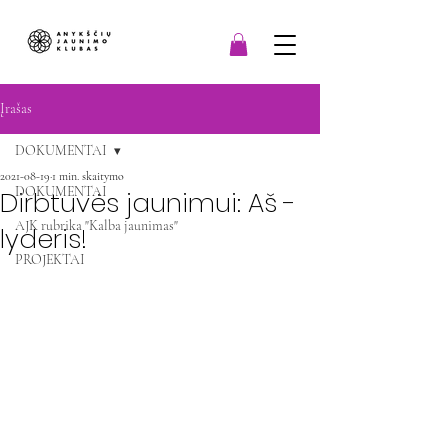
Įrašas
DOKUMENTAI
2021-08-19
1 min. skaitymo
DOKUMENTAI
Dirbtuvės jaunimui: Aš -
AJK rubrika "Kalba jaunimas"
lyderis!
PROJEKTAI