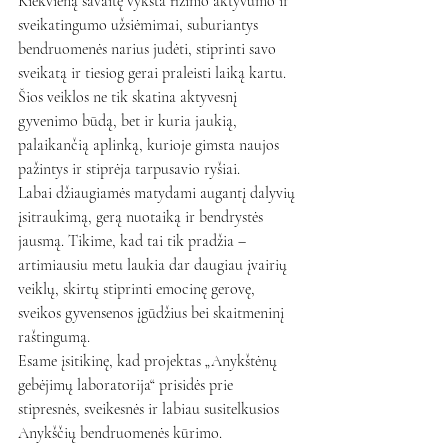
Kiekvieną savaitę vyksta fizinio aktyvumo ir 
sveikatingumo užsiėmimai, suburiantys 
bendruomenės narius judėti, stiprinti savo 
sveikatą ir tiesiog gerai praleisti laiką kartu. 
Šios veiklos ne tik skatina aktyvesnį 
gyvenimo būdą, bet ir kuria jaukią, 
palaikančią aplinką, kurioje gimsta naujos 
pažintys ir stiprėja tarpusavio ryšiai.
Labai džiaugiamės matydami augantį dalyvių 
įsitraukimą, gerą nuotaiką ir bendrystės 
jausmą. Tikime, kad tai tik pradžia – 
artimiausiu metu laukia dar daugiau įvairių 
veiklų, skirtų stiprinti emocinę gerovę, 
sveikos gyvensenos įgūdžius bei skaitmeninį 
raštingumą.
Esame įsitikinę, kad projektas „Anykštėnų 
gebėjimų laboratorija“ prisidės prie 
stipresnės, sveikesnės ir labiau susitelkusios 
Anykščių bendruomenės kūrimo.