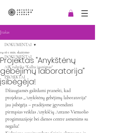
Įrašas
DOKUMENTAI
04-16
1 min. skaitymo
DOKUMENTAI
Projektas "Anykštėnų
AJK rubrika "Kalba jaunimas"
gebėjimų laboratorija"
PROJEKTAI
įsibėgėja!
Džiaugiamės galėdami pranešti, kad 
projektas „Anykštėnų gebėjimų laboratorija“ 
jau įsibėgėja – pradėjome įgyvendinti 
pirmąsias veiklas Anykščių Antano Vienuolio 
progimnazijoje bei dienos centre asmenims su 
negalia!