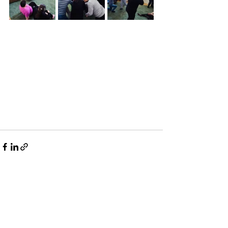
Naujausi įrašai
Rodyti viską