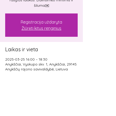
šiluma✉️
Registracija uždaryta
Žiūrėti kitus renginius
Laikas ir vieta
2025-03-25 16:00 – 18:30
Anykščiai, Vyskupo skv. 1, Anykščiai, 29145
Anykščių rajono savivaldybė, Lietuva
Pasidalinti renginiu