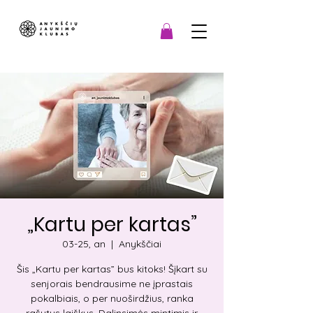
„Kartu per kartas”
03-25, an
  |  
Anykščiai
Šis „Kartu per kartas” bus kitoks! Šįkart su
senjorais bendrausime ne įprastais
pokalbiais, o per nuoširdžius, ranka
rašytus laiškus. Dalinsimės mintimis ir