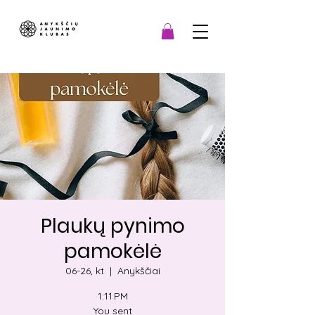
Plaukų pynimo
pamokėlė
06-26, kt
  |  
Anykščiai
1:11 PM
You sent