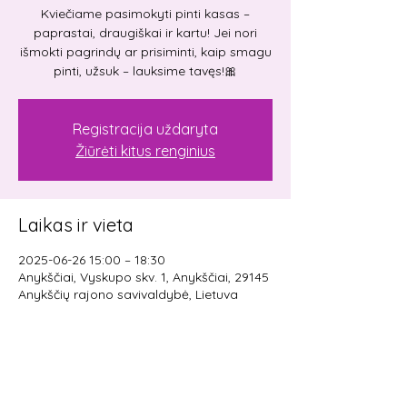
Kviečiame pasimokyti pinti kasas –
paprastai, draugiškai ir kartu! Jei nori
išmokti pagrindų ar prisiminti, kaip smagu
Registracija uždaryta
Žiūrėti kitus renginius
Laikas ir vieta
2025-06-26 15:00 – 18:30
Anykščiai, Vyskupo skv. 1, Anykščiai, 29145
Anykščių rajono savivaldybė, Lietuva
Pasidalinti renginiu