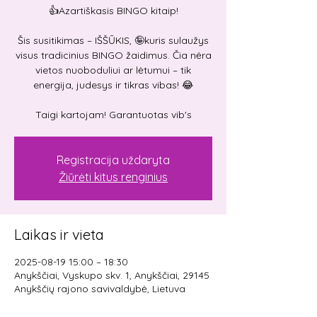
👍Azartiškasis BINGO kitaip!
Šis susitikimas – IŠŠŪKIS, 🤪kuris sulaužys
visus tradicinius BINGO žaidimus. Čia nėra
vietos nuoboduliui ar lėtumui – tik
energija, judesys ir tikras vibas! 😂
Taigi kartojam! Garantuotas vib's
Registracija uždaryta
Žiūrėti kitus renginius
Laikas ir vieta
2025-08-19 15:00 – 18:30
Anykščiai, Vyskupo skv. 1, Anykščiai, 29145
Anykščių rajono savivaldybė, Lietuva