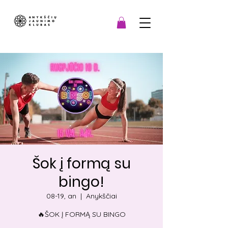
Šok į formą su
bingo!
08-19, an
  |  
Anykščiai
🔥ŠOK Į FORMĄ SU BINGO