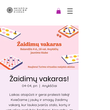
Žaidimų vakaras!
04-04, pn
  |  
Anykščiai
Laikas atsipūsti ir gerai praleisti laiką!
Kviečiame į jaukų ir smagų žaidimų
vakarą, kur laukia įvairūs stalo, kortų ir
virtualios realybės žaidimai. Nesvarbu, ar