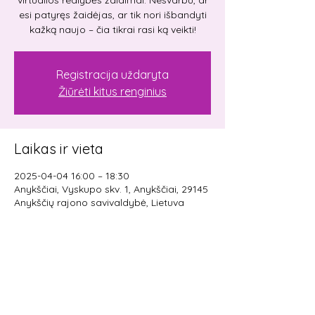
esi patyręs žaidėjas, ar tik nori išbandyti
kažką naujo – čia tikrai rasi ką veikti!
Registracija uždaryta
Žiūrėti kitus renginius
Laikas ir vieta
2025-04-04 16:00 – 18:30
Anykščiai, Vyskupo skv. 1, Anykščiai, 29145
Anykščių rajono savivaldybė, Lietuva
Pasidalinti renginiu